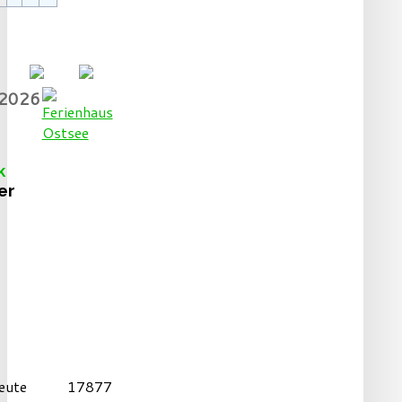
.2026
k
er
eute
17877