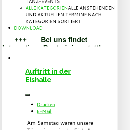
TANZ-EVENTS
ALLE KATEGORIEN
ALLE ANSTEHENDEN
UND AKTUELLEN TERMINE NACH
KATEGORIEN SORTIERT
DOWNLOAD
+++
Bei uns findet
Integratives Boxtraining statt!
+++
+++
Sport und
Spass gesucht? Dann bist Du bei
Auftritt in der
uns richtig!
+++
Eishalle
Willkommen beim BoxTeam Essen
und den Step By Step Dancern!
+++
Drucken
E-Mail
Am Samstag waren unsere