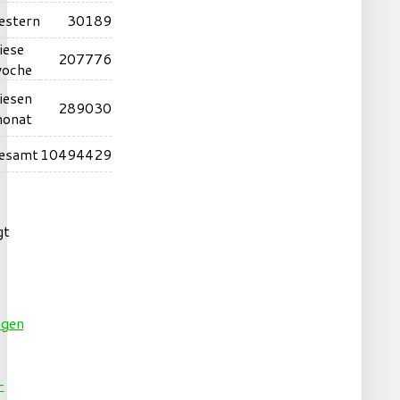
estern
30189
iese
207776
oche
iesen
289030
onat
esamt
10494429
gt