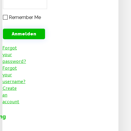
Remember Me
Forgot
your
password?
Forgot
your
username?
Create
an
account
ng