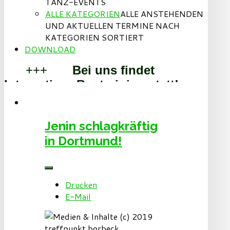
TANZ-EVENTS
ALLE KATEGORIEN
ALLE ANSTEHENDEN
UND AKTUELLEN TERMINE NACH
KATEGORIEN SORTIERT
DOWNLOAD
+++
Bei uns findet
Integratives Boxtraining statt!
+++
+++
Sport und
Spass gesucht? Dann bist Du bei
Jenin schlagkräftig
uns richtig!
+++
in Dortmund!
Willkommen beim BoxTeam Essen
und den Step By Step Dancern!
+++
Drucken
E-Mail