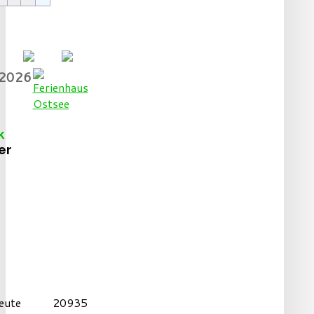
.2026
k
er
eute
20935