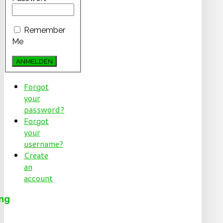
Remember
Me
Forgot
your
password?
Forgot
your
username?
Create
an
account
ng