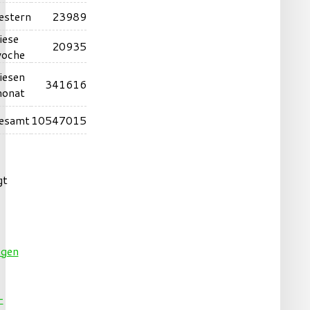
estern
23989
iese
20935
oche
iesen
341616
onat
esamt
10547015
gt