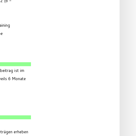
2 (6 -
aining
pe
beitrag ist im
weils 6 Monate
eträgen erheben