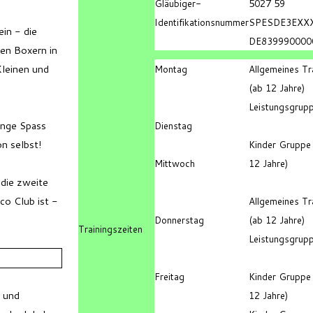
Gläubiger-
5027 59
Identifikationsnummer
SPESDE3EXX
ein - die
DE839990000
en Boxern in
Kleinen und
Montag
Allgemeines Tr
(ab 12 Jahre)
Leistungsgrup
enge Spass
Dienstag
on selbst!
Kinder Gruppe 
Mittwoch
12 Jahre)
die zweite
o Club ist -
Allgemeines Tr
Donnerstag
(ab 12 Jahre)
Trainingszeiten
Leistungsgrup
Freitag
Kinder Gruppe 
k und
12 Jahre)