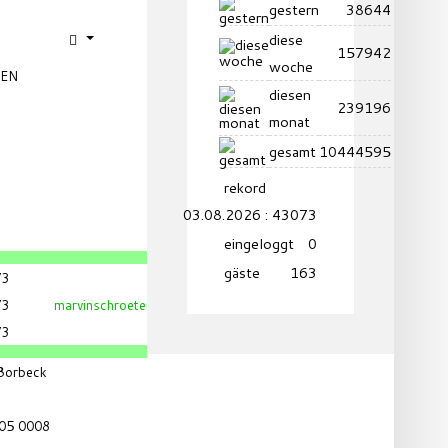
gestern
38644
diese
157942
woche
XEN
diesen
239196
monat
gesamt
10444595
rekord
03.08.2026 : 43073
eingeloggt
0
gäste
163
73
73
marvinschroeter@yahoo.de
73
 Borbeck
05 0008