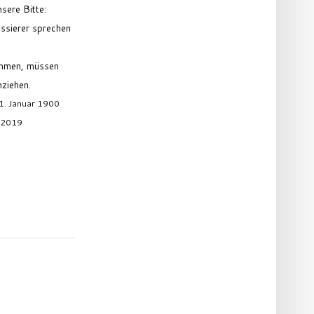
sere Bitte:
assierer sprechen
ommen, müssen
nziehen.
01. Januar 1900
i 2019