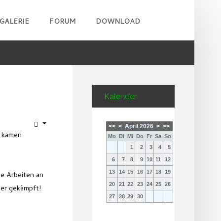
GALERIE
FORUM
DOWNLOAD
Kalender
<<
<
April 2026
>
>>
, kamen
Mo
Di
Mi
Do
Fr
Sa
So
1
2
3
4
5
6
7
8
9
10
11
12
13
14
15
16
17
18
19
me Arbeiten an
20
21
22
23
24
25
26
der gekämpft!
27
28
29
30