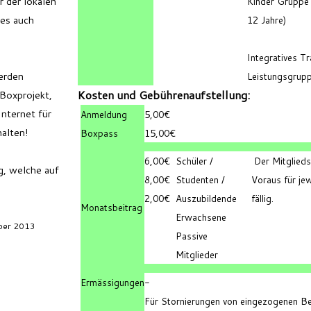
r der lokalen
Kinder Gruppe 
ies auch
12 Jahre)
Integratives Tr
werden
Leistungsgrup
Kosten und Gebührenaufstellung:
Boxprojekt,
Internet für
Anmeldung
5,00€
halten!
Boxpass
15,00€
6,00€
Schüler /
Der Mitglieds
g, welche auf
8,00€
Studenten /
Voraus für je
2,00€
Auszubildende
fällig.
Monatsbeitrag
Erwachsene
mber 2013
Passive
Mitglieder
Ermässigungen
-
Für Stornierungen von eingezogenen B