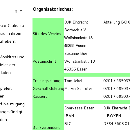
Organisatorisches:
DJK Eintracht
Abteilung BO
sco Clubs zu
Borbeck e.V.
sie in ihrem
Sitz des Vereins
Wolfsbankstr. 13
ufiebern.
45355 Essen
Susanne Bier
Moskitos und
Postanschrift
Wolfsbankstr. 13
eler der
45355 Essen
laden.
Trainingsleitung
Tom Jekel
0201 / 68503
ieler,
Geschäftsführung
Marvin Schröter
0201 / 68503
den
Kassierer
0201 / 68503
und Neuzugang
Sparkasse Essen
DJK Eintracht
 angekündigt
IBAN
- BOXEN
nden
BIC
DE84 3605 01
Bankverbindung