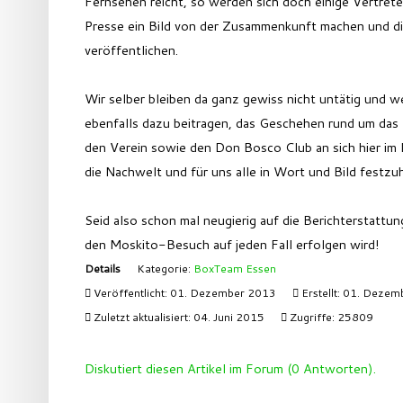
Fernsehen reicht, so werden sich doch einige Vertrete
Presse ein Bild von der Zusammenkunft machen und d
veröffentlichen.
Wir selber bleiben da ganz gewiss nicht untätig und 
ebenfalls dazu beitragen, das Geschehen rund um das 
den Verein sowie den Don Bosco Club an sich hier im 
die Nachwelt und für uns alle in Wort und Bild festzu
Seid also schon mal neugierig auf die Berichterstattun
den Moskito-Besuch auf jeden Fall erfolgen wird!
Details
Kategorie:
BoxTeam Essen
Veröffentlicht: 01. Dezember 2013
Erstellt: 01. Deze
Zuletzt aktualisiert: 04. Juni 2015
Zugriffe: 25809
Diskutiert diesen Artikel im Forum (0 Antworten).