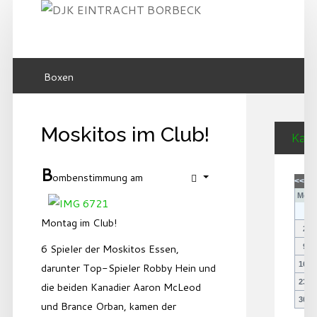
KALENDER
GALERIE
Boxen
SUCHEN
FORUM
DOWNLOAD
...
Moskitos im Club!
Kale
B
ombenstimmung am
<<
<
Mo
Montag im Club!
2
6 Spieler der Moskitos Essen,
9
16
darunter Top-Spieler Robby Hein und
23
die beiden Kanadier Aaron McLeod
30
und Brance Orban, kamen der