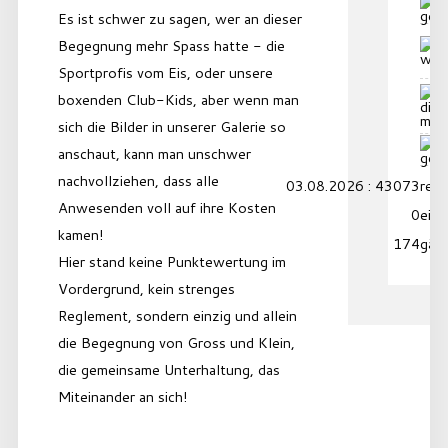
Es ist schwer zu sagen, wer an dieser
Begegnung mehr Spass hatte - die
Sportprofis vom Eis, oder unsere
boxenden Club-Kids, aber wenn man
sich die Bilder in unserer Galerie so
anschaut, kann man unschwer
nachvollziehen, dass alle
03.08.2026 : 43073
reko
Anwesenden voll auf ihre Kosten
0
eing
kamen!
174
gäs
Hier stand keine Punktewertung im
Vordergrund, kein strenges
Reglement, sondern einzig und allein
die Begegnung von Gross und Klein,
die gemeinsame Unterhaltung, das
Miteinander an sich!