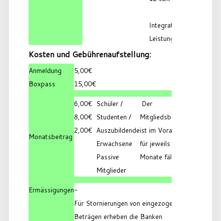
Integratives Training
Leistungsgruppe
Kosten und Gebührenaufstellung:
Anmeldung
5,00€
Boxpass
15,00€
6,00€
Schüler /
Der
8,00€
Studenten /
Mitgliedsbeitrag
2,00€
Auszubildende
ist im Voraus
Monatsbeitrag
Erwachsene
für jeweils 6
Passive
Monate fällig.
Mitglieder
Ermässigungen
-
Für Stornierungen von eingezogenen
Beträgen erheben die Banken