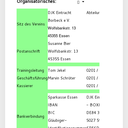
Organisatorisches:
DJK Eintracht
Abteilung BOXEN
Borbeck e.V.
Sitz des Vereins
Wolfsbankstr. 13
45355 Essen
Susanne Bier
Postanschrift
Wolfsbankstr. 13
45355 Essen
Trainingsleitung
Tom Jekel
0201 / 6850373
Geschäftsführung
Marvin Schröter
0201 / 6850373
Kassierer
0201 / 6850373
Sparkasse Essen
DJK Eintracht Borbeck
IBAN
- BOXEN
BIC
DE84 3605 0105 0008
Bankverbindung
Gläubiger-
5027 59
Identifikationsnummer
SPESDE3EXXX