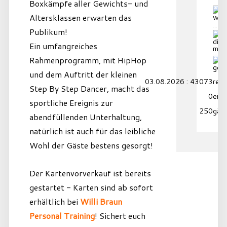
Boxkämpfe aller Gewichts- und
Altersklassen erwarten das
Publikum!
Ein umfangreiches
Rahmenprogramm, mit HipHop
und dem Auftritt der kleinen
03.08.2026 : 43073
reko
Step By Step Dancer, macht das
0
eing
sportliche Ereignis zur
250
gäs
abendfüllenden Unterhaltung,
natürlich ist auch für das leibliche
Wohl der Gäste bestens gesorgt!
Der Kartenvorverkauf ist bereits
gestartet - Karten sind ab sofort
erhältlich bei
Willi Braun
Personal Training
! Sichert euch