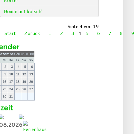
Korte!
Boxen auf kölsch'
Seite 4 von 19
Start
Zurück
1
2
3
4
5
6
7
8
9
ender
ezember 2026
>
>>
i
Mi
Do
Fr
Sa
So
2
3
4
5
6
9
10
11
12
13
16
17
18
19
20
23
24
25
26
27
30
31
zeit
.08.2026