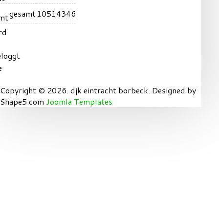
gesamt
10514346
rd
eloggt
e
Copyright © 2026. djk eintracht borbeck. Designed by
Shape5.com
Joomla Templates