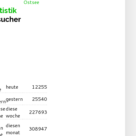
tistik
sucher
heute
12255
gestern
25540
diese
227693
woche
diesen
308947
monat