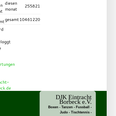
diesen
255821
monat
gesamt
10461220
rd
eloggt
e
DJK Eintracht
Borbeck e.V.
Boxen - Tanzen - Fussball -
Judo - Tischtennis -