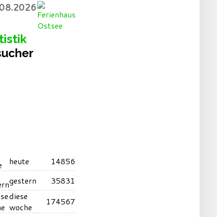
.08.2026
tistik
sucher
heute
14856
gestern
35831
diese
174567
woche