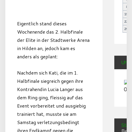
8
15
1
22
2
Eigentlich stand dieses
29
3
Wochenende das 2. Halbfinale
der Elite in der Stadtwerke Arena
in Hilden an, jedoch kam es
anders als geplant:
Uhrz
Nachdem sich Kati, die im 1.
Halbfinale siegreich gegen ihre
09
Kontrahendin Lucia Langer aus
dem Ring ging, fleissig auf das
Event vorbereitet und ausgiebig
trainiert hat, musste sie am
Samstag verletzungsbedingt
Stati
ihren Endkampf gegen die
Besu