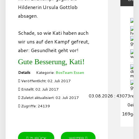
Hildenerin Ursula Gottlob
absagen.
Schade, so wie Kati haben auch
wir uns auf den Kampf gefreut,
aber: Gesundheit geht vor!
Gute Besserung, Kati!
Details
Kategorie:
BoxTeam Essen
Veröffentlicht: 02. Juli 2017
Erstellt: 02. Juli 2017
03.08.2026 : 43073
reko
Zuletzt aktualisiert: 02. Juli 2017
0
eing
Zugriffe: 24139
169
gäs
ZURÜCK
WEITER