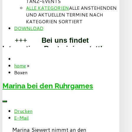
TANZ-EVENTS
ALLE KATEGORIEN
ALLE ANSTEHENDEN
UND AKTUELLEN TERMINE NACH
KATEGORIEN SORTIERT
DOWNLOAD
+++
Bei uns findet
Integratives Boxtraining statt!
+++
+++
Sport und
Spass gesucht? Dann bist Du bei
home
»
Boxen
uns richtig!
+++
Willkommen beim BoxTeam Essen
Marina bei den Ruhrgames
und den Step By Step Dancern!
+++
Drucken
E-Mail
Marina Siewert nimmt an den