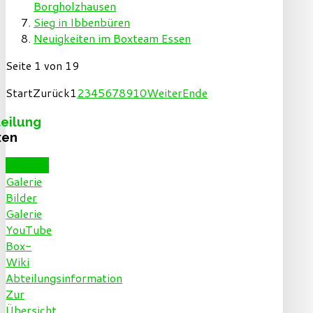
Borgholzhausen
Sieg in Ibbenbüren
Neuigkeiten im Boxteam Essen
Seite 1 von 19
Start
Zurück
1
2
3
4
5
6
7
8
9
10
Weiter
Ende
eilung
xen
Beiträge
Galerie
Bilder
Galerie
YouTube
Box-
Wiki
Abteilungsinformation
Zur
Übersicht