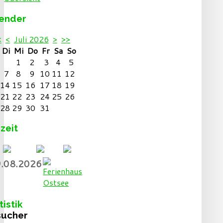
lender
<
<
Juli 2026
>
>>
o
Di
Mi
Do
Fr
Sa
So
1
2
3
4
5
7
8
9
10
11
12
14
15
16
17
18
19
21
22
23
24
25
26
28
29
30
31
zeit
.08.2026
tistik
sucher