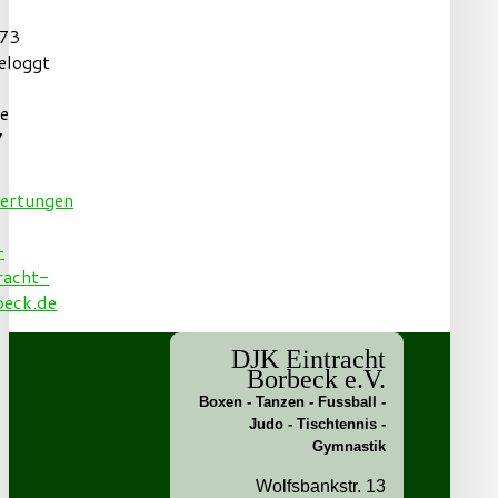
73
eloggt
te
7
DJK Eintracht
Borbeck e.V.
Boxen - Tanzen - Fussball -
Judo - Tischtennis -
Gymnastik
Wolfsbankstr. 13