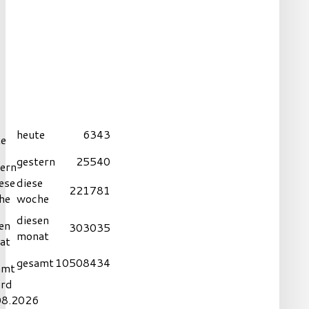
heute
6343
gestern
25540
diese
221781
woche
diesen
303035
monat
gesamt
10508434
ord
08.2026