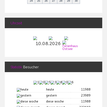
24
25
26
27
28
29
30
Uhrzeit
10.08.2026
Statistik
Besucher
heute
11988
gestern
23989
diese woche
11988