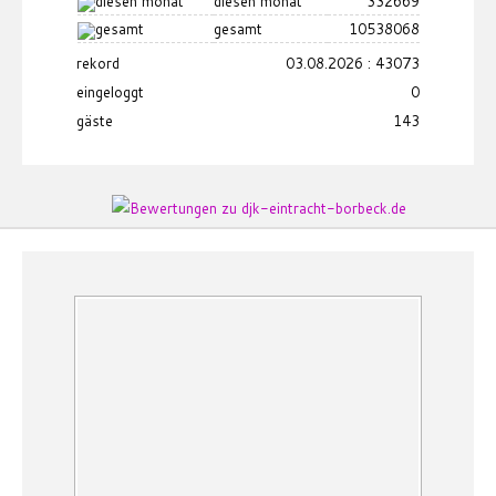
diesen monat
332669
gesamt
10538068
rekord
03.08.2026 : 43073
eingeloggt
0
gäste
143
1
2