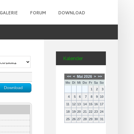
GALERIE
FORUM
DOWNLOAD
Kalender
<<
<
Mai 2026
>
>>
Mo
Di
Mi
Do
Fr
Sa
So
Download
1
2
3
4
5
6
7
8
9
10
11
12
13
14
15
16
17
18
19
20
21
22
23
24
25
26
27
28
29
30
31