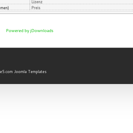
Lizenz
mmen)
Preis
Powered by jDownloads
ape5.com
Joomla Templates