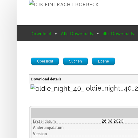
Download
»
Alle Downloads
»
dbc Downloads
SUCHEN
...
Übersicht
Suchen
Ebene
Download details
oldie_night_40_
26.08.2020
Erstelldatum
Änderungsdatum
Version