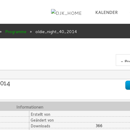
KALENDER
»
Programme
»
oldie_night_40_2014
2014
Informationen
Erstellt von
Geändert von
366
Downloads