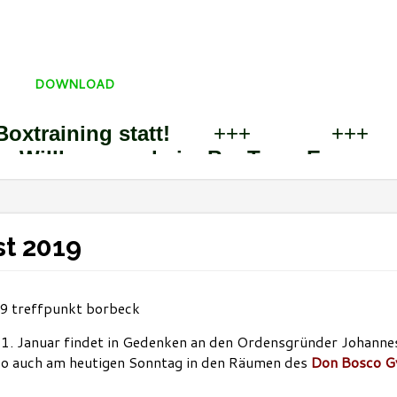
DOWNLOAD
Boxtraining statt!
+++
++
+
Willkommen beim BoxTeam Essen und
t 2019
31. Januar findet in Gedenken an den Ordensgründer Johann
 so auch am heutigen Sonntag in den Räumen des
Don Bosco 