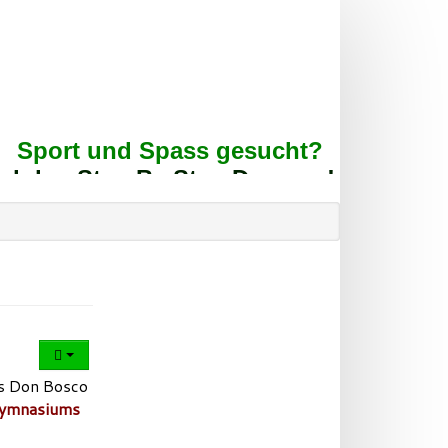
+
Sport und Spass gesucht?
 den Step By Step Dancern!
es Don Bosco
Gymnasiums