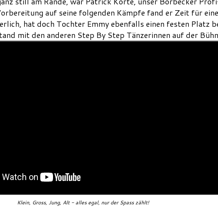
ganz still am Rande, war Patrick Korte, unser Borbecker Prof
orbereitung auf seine folgenden Kämpfe fand er Zeit für ein
erlich, hat doch Tochter Emmy ebenfalls einen festen Platz b
tand mit den anderen Step By Step Tänzerinnen auf der Bühn
Klein, Gross, Jung, Alt - alles egal, nur der Spass zählt!