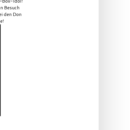
i-Box-Idol!
en Besuch
ei den Don
e!