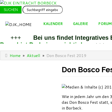
SUCHEN
SUCHEN
...
KALENDER
GALERIE
FORUM
+++
Bei uns findet Integratives 
Dann bist Du bei uns richtig!
++
+++
Home
»
Aktuell
»
Don Bosco Fest 2019
Don Bosco Fes
Wie in jedem Jahr um den 
das Don Bosco Fest statt,
in Borbeck.