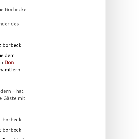
ie Borbecker
inder des
sie dem
en
Don
enamtlern
dern - hat
e Gäste mit