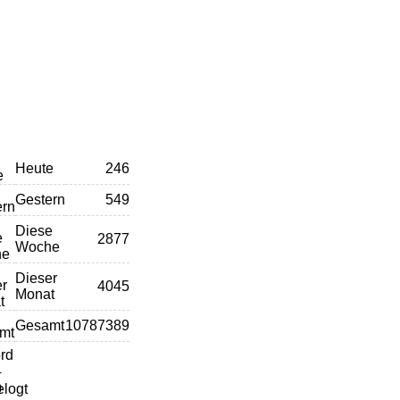
Heute
246
Gestern
549
Diese
2877
Woche
Dieser
4045
Monat
Gesamt
10787389
rd
4
elogt
0