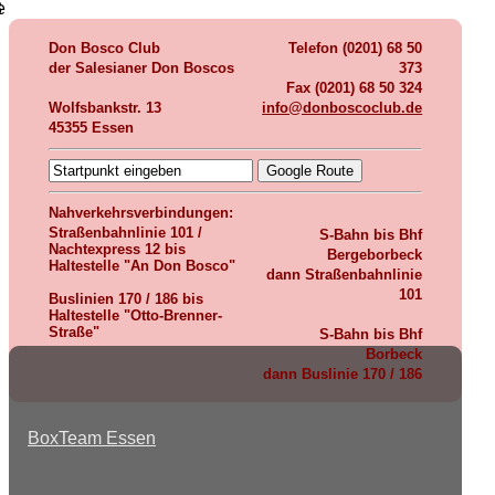
e
8
Don Bosco Club
Telefon (0201) 68 50
der Salesianer Don Boscos
373
Fax (0201) 68 50 324
Wolfsbankstr. 13
info@donboscoclub.de
45355 Essen
Nahverkehrsverbindungen:
Straßenbahnlinie 101 /
S-Bahn bis Bhf
Nachtexpress 12
bis
Bergeborbeck
Haltestelle "An Don Bosco"
dann Straßenbahnlinie
101
Buslinien 170 / 186
bis
Haltestelle
"Otto-Brenner-
Straße"
S-Bahn bis Bhf
Borbeck
dann Buslinie 170 / 186
BoxTeam Essen