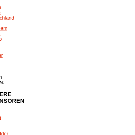
n
m
r.
ERE
NSOREN