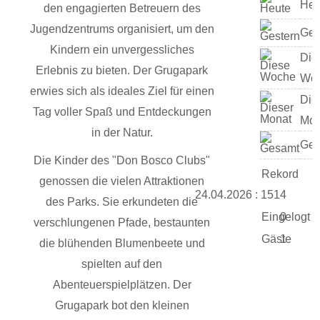
Heu
den engagierten Betreuern des
Jugendzentrums organisiert, um den
Ges
Kindern ein unvergessliches
Die
Erlebnis zu bieten. Der Grugapark
Wo
erwies sich als ideales Ziel für einen
Die
Tag voller Spaß und Entdeckungen
Mon
in der Natur.
Ges
Die Kinder des "Don Bosco Clubs"
Rekord
genossen die vielen Attraktionen
24.04.2026 : 1514
des Parks. Sie erkundeten die
Eingelogt
0
verschlungenen Pfade, bestaunten
Gäste
1
die blühenden Blumenbeete und
spielten auf den
Abenteuerspielplätzen. Der
Grugapark bot den kleinen