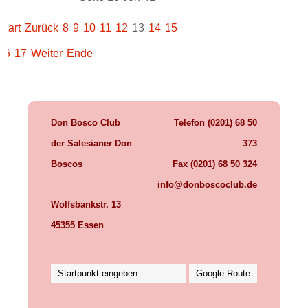
Start
Zurück
8
9
10
11
12
13
14
15
16
17
Weiter
Ende
Don Bosco Club
Telefon (0201) 68 50
der Salesianer Don
373
Boscos
Fax (0201) 68 50 324
info@donboscoclub.de
Wolfsbankstr. 13
45355 Essen