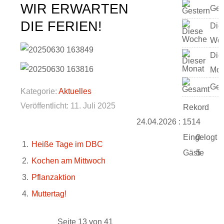
WIR ERWARTEN
Ges
DIE FERIEN!
Die
Wo
Die
Mon
Ges
Kategorie:
Aktuelles
Veröffentlicht: 11. Juli 2025
Rekord
24.04.2026 : 1514
Eingelogt
0
Heiße Tage im DBC
Gäste
5
Kochen am Mittwoch
Pflanzaktion
Muttertag!
Seite 13 von 41