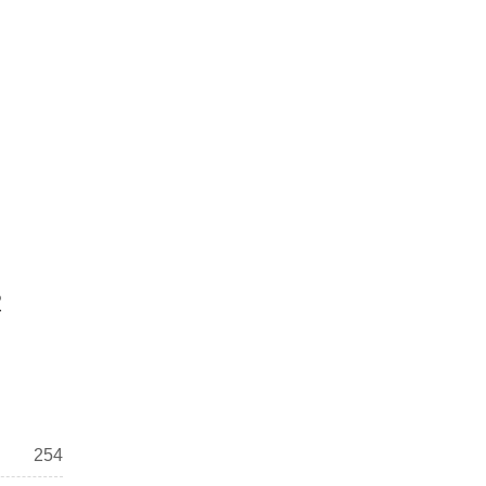
R
254