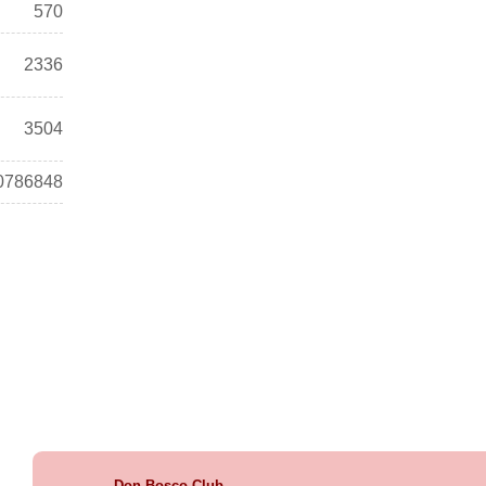
570
2336
3504
0786848
Don Bosco Club