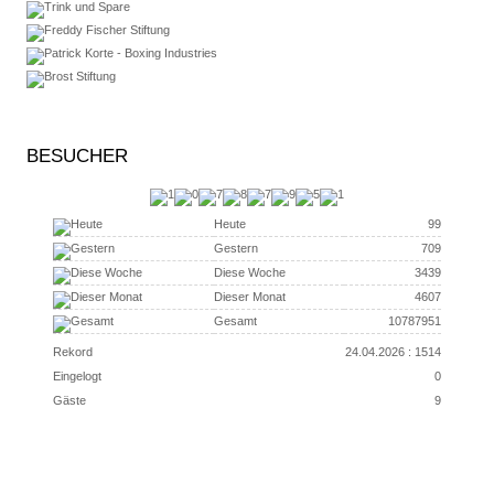
BESUCHER
Heute
99
Gestern
709
Diese Woche
3439
Dieser Monat
4607
Gesamt
10787951
Rekord
24.04.2026 : 1514
Eingelogt
0
Gäste
9