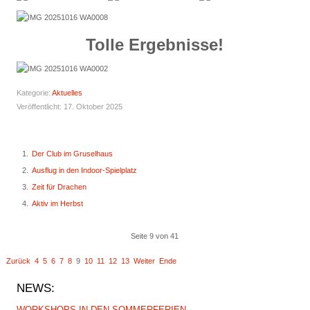
Tolle Ergebnisse!
Kategorie:
Aktuelles
Veröffentlicht: 17. Oktober 2025
Der Club im Gruselhaus
Ausflug in den Indoor-Spielplatz
Zeit für Drachen
Aktiv im Herbst
Seite 9 von 41
t
Zurück
4
5
6
7
8
9
10
11
12
13
Weiter
Ende
NEWS:
WORKSHOPS IN DEN SOMMERFERIEN