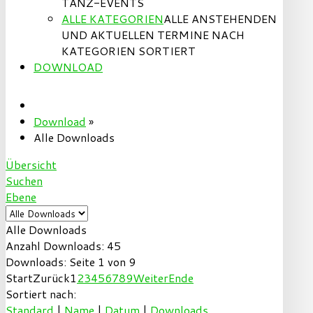
TANZ-EVENTS
ALLE KATEGORIEN
ALLE ANSTEHENDEN
UND AKTUELLEN TERMINE NACH
KATEGORIEN SORTIERT
DOWNLOAD
Download
»
Alle Downloads
Übersicht
Suchen
Ebene
Alle Downloads
Anzahl Downloads: 45
Downloads: Seite 1 von 9
Start
Zurück
1
2
3
4
5
6
7
8
9
Weiter
Ende
Sortiert nach:
Standard
|
Name
|
Datum
|
Downloads