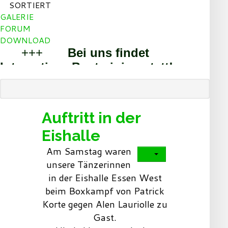
SORTIERT
GALERIE
FORUM
DOWNLOAD
+++
Bei uns findet
Integratives Boxtraining statt!
+++
+++
Sport und
Spass gesucht? Dann bist Du bei
uns richtig!
+++
Auftritt in der
Willkommen beim BoxTeam Essen
Eishalle
und den Step By Step Dancern!
Am Samstag waren
+++
unsere Tänzerinnen
in der Eishalle Essen West
beim Boxkampf von Patrick
Korte gegen Alen Lauriolle zu
Gast.