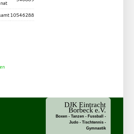
nat
samt
10546288
t
DJK Eintracht
Borbeck e.V.
Boxen - Tanzen - Fussball -
Judo - Tischtennis -
Gymnastik