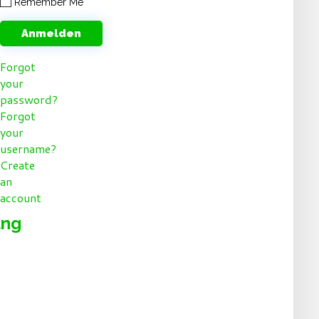
Remember Me
Forgot
your
password?
Forgot
your
username?
Create
an
account
ung