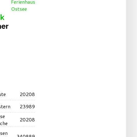
ik
her
ute
20208
stern
23989
ese
20208
che
esen
340889