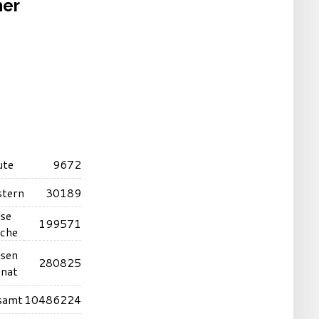
her
ute
9672
stern
30189
ese
199571
che
esen
280825
nat
samt
10486224