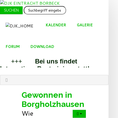
SUCHEN
SUCHEN
...
KALENDER
GALERIE
FORUM
DOWNLOAD
+++
Bei uns findet
Integratives Boxtraining statt!
+++
+++
Sport und
Spass gesucht? Dann bist Du bei
uns richtig!
+++
Gewonnen in
Willkommen beim BoxTeam Essen
Borgholzhausen
und den Step By Step Dancern!
Wie
+++