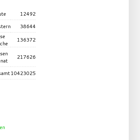
ute
12492
stern
38644
ese
136372
che
esen
217626
nat
samt
10423025
t