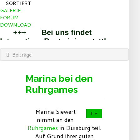
SORTIERT
GALERIE
FORUM
DOWNLOAD
+++
Bei uns findet
Integratives Boxtraining statt!
+++
+++
Sport und
Beiträge
Spass gesucht? Dann bist Du bei
uns richtig!
+++
Willkommen beim BoxTeam Essen
Marina bei den
und den Step By Step Dancern!
Ruhrgames
+++
Marina Siewert
nimmt an den
Ruhrgames
in Duisburg teil.
Auf Grund ihrer guten