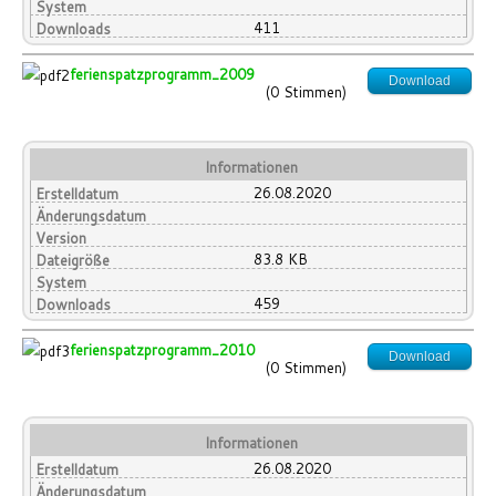
System
411
Downloads
ferienspatzprogramm_2009
Download
(0 Stimmen)
Informationen
26.08.2020
Erstelldatum
Änderungsdatum
Version
83.8 KB
Dateigröße
System
459
Downloads
ferienspatzprogramm_2010
Download
(0 Stimmen)
Informationen
26.08.2020
Erstelldatum
Änderungsdatum