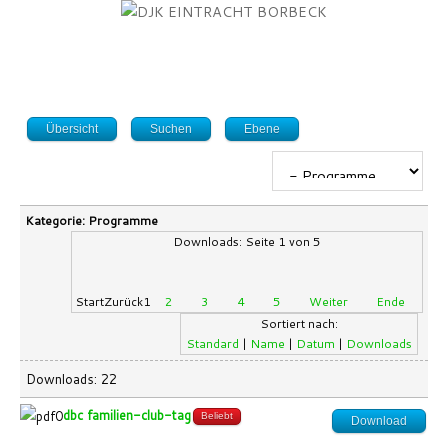
Übersicht
Suchen
Ebene
Kategorie: Programme
Downloads: Seite 1 von 5
Start
Zurück
1
2
3
4
5
Weiter
Ende
Sortiert nach:
Standard
|
Name
|
Datum
|
Downloads
Downloads: 22
dbc familien-club-tag
Beliebt
Download