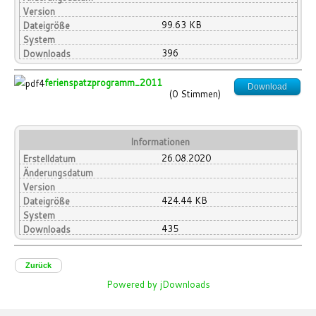
Version
99.63 KB
Dateigröße
System
396
Downloads
ferienspatzprogramm_2011
Download
(0 Stimmen)
Informationen
26.08.2020
Erstelldatum
Änderungsdatum
Version
424.44 KB
Dateigröße
System
435
Downloads
Zurück
Powered by jDownloads