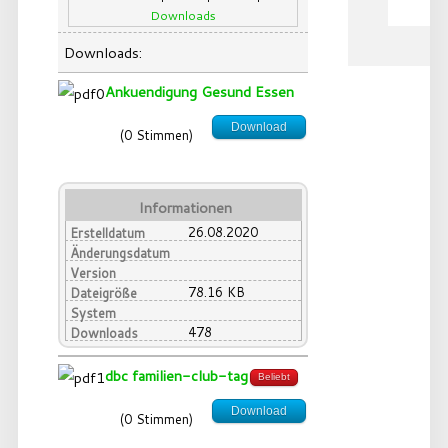
Downloads
Downloads:
Ankuendigung Gesund Essen
Download
(0 Stimmen)
Informationen
26.08.2020
Erstelldatum
Änderungsdatum
Version
78.16 KB
Dateigröße
System
478
Downloads
dbc familien-club-tag
Beliebt
Download
(0 Stimmen)