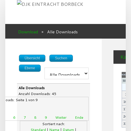
KALENDER
GALERIE
Download
»
Alle Downloads
SUCHEN
FORUM
DOWNLOAD
...
Kale
Übersicht
Suchen
Ebene
<<
<
Mo
D
Alle Downloads
Anzahl Downloads: 45
3
nloads: Seite 1 von 9
10
1
17
1
24
2
5
6
7
8
9
Weiter
Ende
Sortiert nach:
31
Standard
|
Name
|
Datum
|