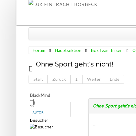
Forum
»
Hauptsektion
»
BoxTeam Essen
»
Ohn
SUCHEN
Forum
Hauptsektion
BoxTeam Essen
O
...
Ohne Sport geht's nicht!
Start
Zurück
1
Weiter
Ende
BlackMind
Ohne Sport geht's nic
AUTOR
Besucher
...