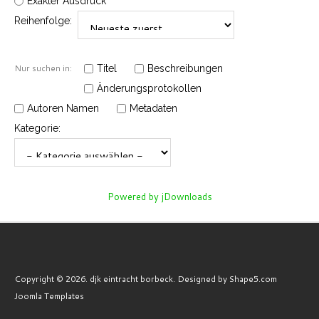
Exakter Ausdruck
Reihenfolge:
Nur suchen in:
Titel
Beschreibungen
Änderungsprotokollen
Autoren Namen
Metadaten
Kategorie:
Powered by jDownloads
Copyright © 2026. djk eintracht borbeck. Designed by Shape5.com
Joomla Templates