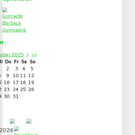
er
ober 2025
>
>>
i
Do
Fr
Sa
So
1
2
3
4
5
8
9
10
11
12
5
16
17
18
19
2
23
24
25
26
9
30
31
.2026