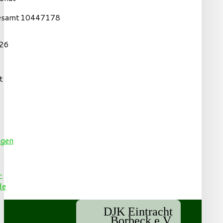
esamt
10447178
26
t
DJK Eintracht
Borbeck e.V.