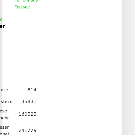
k
er
eute
814
estern
35831
ese
160525
oche
iesen
241779
onat