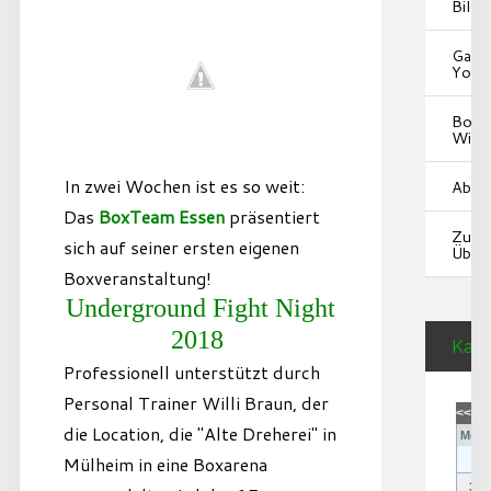
Bilde
Galer
YouT
Box-
Wiki
In zwei Wochen ist es so weit:
Abtei
Das
BoxTeam Essen
präsentiert
Zur
sich auf seiner ersten eigenen
Übers
Boxveranstaltung!
Underground Fight Night
2018
Kale
Professionell unterstützt durch
Personal Trainer Willi Braun, der
<<
<
die Location, die "Alte Dreherei" in
Mo
D
Mülheim in eine Boxarena
3