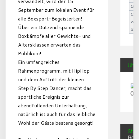
verwandelt, wird der 15.
10
1
September zum lokalen Event für
17
1
alle Boxsport-Begeisterten!
24
2
Über ein Dutzend spannende
31
Boxkämpfe aller Gewichts- und
Altersklassen erwarten das
Publikum!
Ein umfangreiches
Uhrz
Rahmenprogramm, mit HipHop
und dem Auftritt der kleinen
Step By Step Dancer, macht das
07
sportliche Ereignis zur
abendfüllenden Unterhaltung,
natürlich ist auch für das leibliche
Wohl der Gäste bestens gesorgt!
Stati
Besu