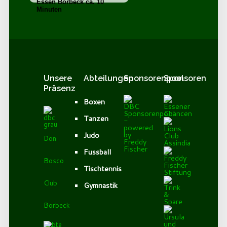
Essen Borbeck ca. 10
Minuten
Unsere
Abteilungen
Sponsorenpool
Sponsoren
Präsenz
Boxen
Tanzen
Judo
Don
Fussball
Bosco
Tischtennis
Club
Gymnastik
Borbeck