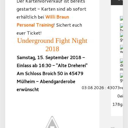
Der Kartenvorverkauf ist bereits
gestartet - Karten sind ab sofort
erhältlich bei
Willi Braun
Personal Training
! Sichert euch
euer Ticket!
Underground Fight Night
2018
Samstag, 15. September 2018 -
Einlass ab 16:30 - "Alte Dreherei"
Am Schloss Broich 50 in 45479
Mülheim - Abendgarderobe
03.08.2026 : 43073
reko
erwünscht
0
eing
178
gäs