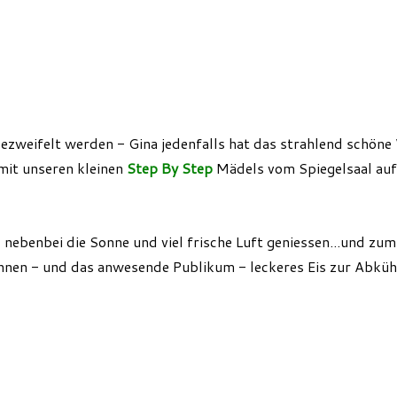
f bezweifelt werden - Gina jedenfalls hat das strahlend schön
mit unseren kleinen
Step By Step
Mädels vom Spiegelsaal auf 
d nebenbei die Sonne und viel frische Luft geniessen...und zu
rinnen - und das anwesende Publikum - leckeres Eis zur Abkü