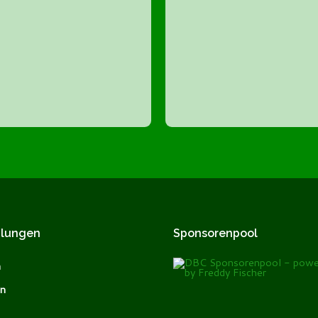
ilungen
Sponsorenpool
n
n