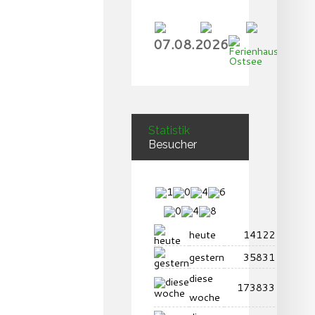
07.08.2026
Statistik
Besucher
heute
14122
gestern
35831
diese
173833
woche