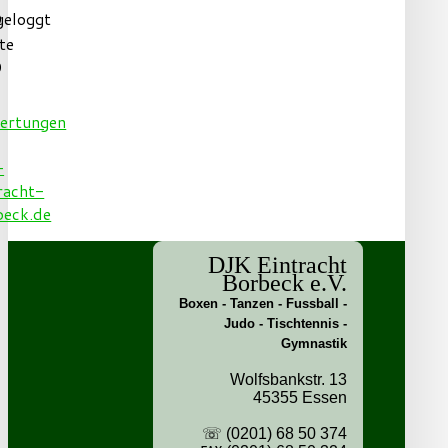
geloggt
0
te
0
DJK Eintracht
Borbeck e.V.
Boxen - Tanzen - Fussball -
Judo - Tischtennis -
Gymnastik
Wolfsbankstr. 13
45355 Essen
☏ (0201) 68 50 374