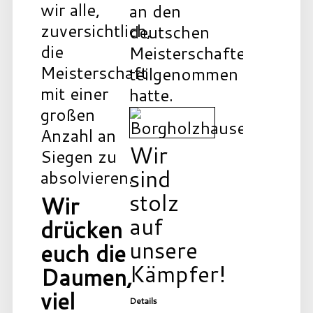
wir alle,
an den
zuversichtlich,
deutschen
die
Meisterschaften
Meisterschaft
teilgenommen
mit einer
hatte.
großen
Anzahl an
Wir
Siegen zu
sind
absolvieren.
stolz
Wir
auf
drücken
unsere
euch die
Kämpfer!
Daumen,
viel
Details