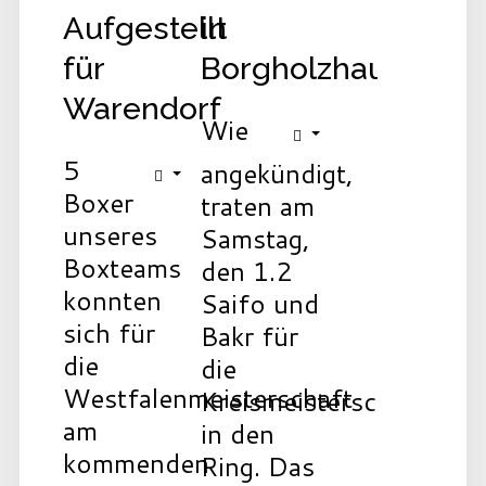
Aufgestellt
in
für
Borgholzhausen
Warendorf
Wie
5
angekündigt,
Boxer
traten am
unseres
Samstag,
Boxteams
den 1.2
konnten
Saifo und
sich für
Bakr für
die
die
Westfalenmeisterschaft
Kreismeisterschaft
am
in den
kommenden
Ring. Das