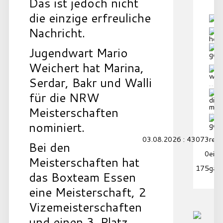
Das ist jedoch nicht
die einzige erfreuliche
Nachricht.
Jugendwart Mario
Weichert hat Marina,
Serdar, Bakr und Walli
für die NRW
Meisterschaften
nominiert.
03.08.2026 : 43073
reko
Bei den
0
eing
Meisterschaften hat
175
gäs
das Boxteam Essen
eine Meisterschaft, 2
Vizemeisterschaften
und einen 3. Platz