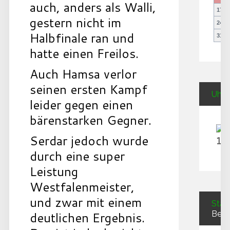
auch, anders als Walli,
17
1
gestern nicht im
24
2
Halbfinale ran und
31
hatte einen Freilos.
Auch Hamsa verlor
seinen ersten Kampf
Uhrz
leider gegen einen
bärenstarken Gegner.
Serdar jedoch wurde
10
durch eine super
Leistung
Westfalenmeister,
und zwar mit einem
Stati
deutlichen Ergebnis.
Besu