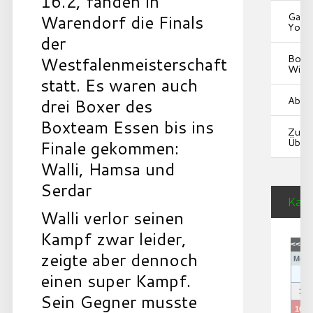
16.2, fanden in
Galer
Warendorf die Finals
YouT
der
Box-
Westfalenmeisterschaft
Wiki
statt. Es waren auch
Abtei
drei Boxer des
Boxteam Essen bis ins
Zur
Übers
Finale gekommen:
Walli, Hamsa und
Serdar
Kale
Walli verlor seinen
Kampf zwar leider,
<<
<
zeigte aber dennoch
Mo
D
einen super Kampf.
3
Sein Gegner musste
10
1