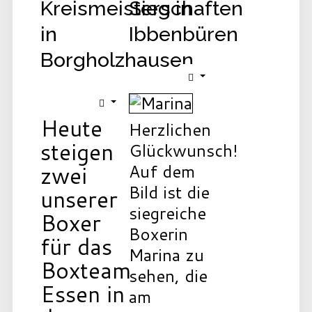
Kreismeisterschaften
Sieg in
in
Ibbenbüren
Borgholzhausen
Heute
Herzlichen
steigen
Glückwunsch!
zwei
Auf dem
Bild ist die
unserer
siegreiche
Boxer
Boxerin
für das
Marina zu
Boxteam
sehen, die
Essen in
am