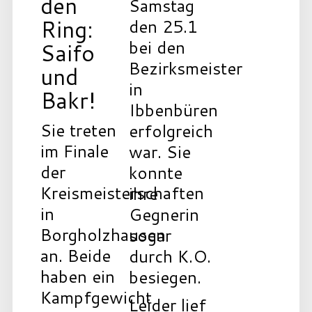
den
Samstag
Ring:
den 25.1
bei den
Saifo
Bezirksmeisterschaften
und
in
Bakr!
Ibbenbüren
Sie treten
erfolgreich
im Finale
war. Sie
der
konnte
Kreismeisterschaften
ihre
in
Gegnerin
Borgholzhausen
sogar
an. Beide
durch K.O.
haben ein
besiegen.
Kampfgewicht
Leider lief