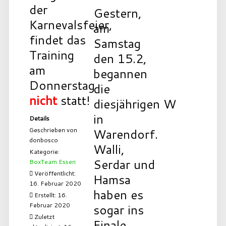
der
Gestern,
Karnevalsfeier,
am
findet das
Samstag
Training
den 15.2,
am
begannen
Donnerstag
die
nicht
statt!
diesjährigen Westfalen
in
Details
Geschrieben von
Warendorf.
donbosco
Walli,
Kategorie:
Serdar und
BoxTeam Essen
Veröffentlicht:
Hamsa
16. Februar 2020
haben es
Erstellt: 16.
Februar 2020
sogar ins
Zuletzt
Finale