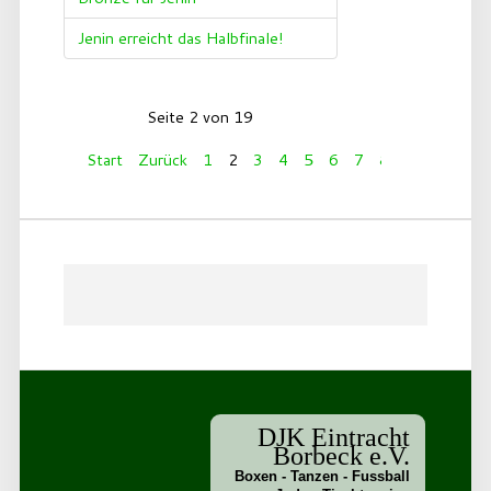
Jenin erreicht das Halbfinale!
Seite 2 von 19
Start
Zurück
1
2
3
4
5
6
7
8
9
10
Wei
DJK Eintracht
Borbeck e.V.
Boxen - Tanzen - Fussball